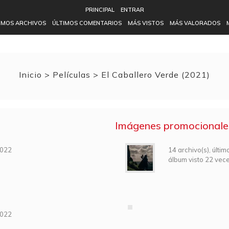
PRINCIPAL
ENTRAR
IMOS ARCHIVOS
ÚLTIMOS COMENTARIOS
MÁS VISTOS
MÁS VALORADOS
Inicio
>
Pelí­culas
>
El Caballero Verde (2021)
Imágenes promocionale
2022
14 archivo(s), últi
álbum visto 22 vec
2022