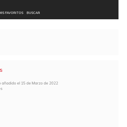
MIS FAVORITOS
BUSCAR
s
mo añadido el 15 de Marzo de 2022
es