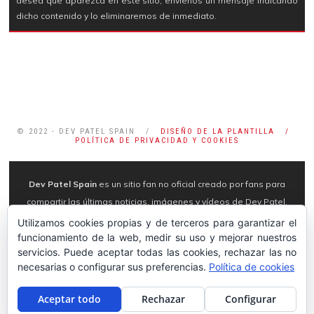
desea que aparezca en este sitio, envíenos un mensaje indicando
dicho contenido y lo eliminaremos de inmediato.
© 2022 - DEV PATEL SPAIN /
DISEÑO DE LA PLANTILLA /
POLÍTICA DE PRIVACIDAD Y COOKIES
Dev Patel Spain
es un sitio fan no oficial creado por fans para
compartir las últimas noticias, imágenes y vídeos de Dev Patel,
por lo que no tenemos ningún contacto con el actor, familia o
Utilizamos cookies propias y de terceros para garantizar el
funcionamiento de la web, medir su uso y mejorar nuestros
representante. Todas las imágenes pertenecen a sus autores
servicios. Puede aceptar todas las cookies, rechazar las no
originales y se utilizan con fines editoriales. Nunca se pretende
necesarias o configurar sus preferencias.
Política de cookies
infringir los derechos de autor. En esta página web NO
apoyamos el
stalkerazzi
, por lo que no haremos referencia ni
Aceptar todo
Rechazar
Configurar
publicaciones sobre ello.