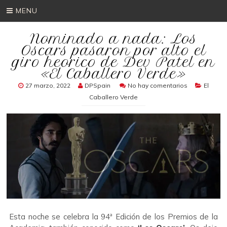
MENU
Nominado a nada: Los
Oscars pasaron por alto el
giro heorico de Dev Patel en
«El Caballero Verde»
27 marzo, 2022
DPSpain
No hay comentarios
El
Caballero Verde
Esta noche se celebra la 94ª Edición de los Premios de la