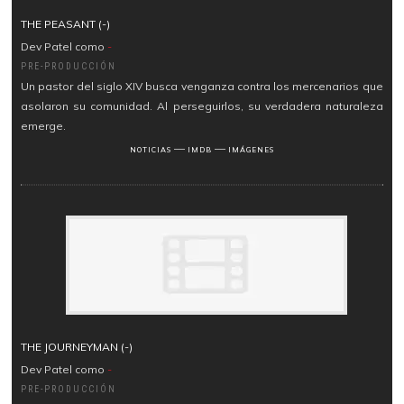
THE PEASANT (-)
Dev Patel como
-
PRE-PRODUCCIÓN
Un pastor del siglo XIV busca venganza contra los mercenarios que
asolaron su comunidad. Al perseguirlos, su verdadera naturaleza
emerge.
―
―
NOTICIAS
IMDB
IMÁGENES
THE JOURNEYMAN (-)
Dev Patel como
-
PRE-PRODUCCIÓN