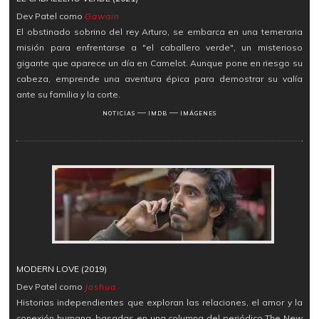
Dev Patel como
Gawain
El obstinado sobrino del rey Arturo, se embarca en una temeraria
misión para enfrentarse a "el caballero verde", un misterioso
gigante que aparece un día en Camelot. Aunque pone en riesgo su
cabeza, emprende una aventura épica para demostrar su valía
ante su familia y la corte.
―
―
NOTICIAS
IMDB
IMÁGENES
MODERN LOVE (2019)
Dev Patel como
Joshua
Historias independientes que exploran las relaciones, el amor y la
conexión humana, basadas en una columna del periódico The New