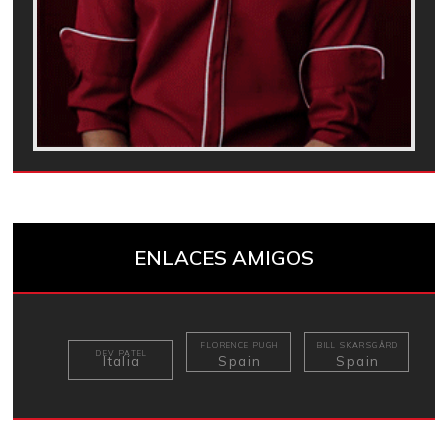
ENLACES AMIGOS
FLORENCE PUGH
BILL SKARSGÅRD
DEV PATEL
Italia
Spain
Spain