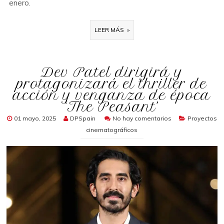
enero.
LEER MÁS »
Dev Patel dirigirá y
protagonizará el thriller de
acción y venganza de época
‘The Peasant’
01 mayo, 2025
DPSpain
No hay comentarios
Proyectos
cinematográficos