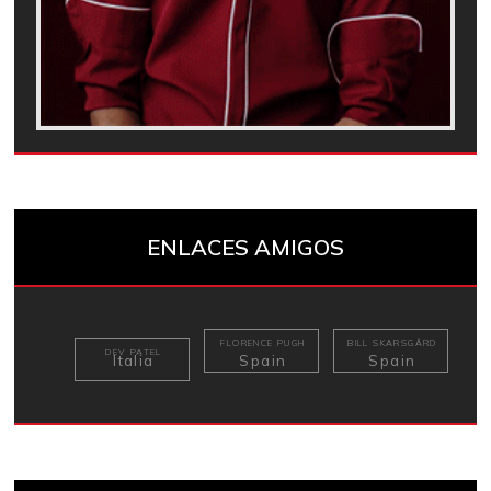
ENLACES AMIGOS
FLORENCE PUGH
BILL SKARSGÅRD
DEV PATEL
Italia
Spain
Spain