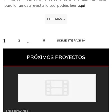
para la famosa revista, la cual podéis leer
aquí
.
LEER MÁS »
Paginación
Página
PÁGINA
PÁGINA
1
…
2
5
SIGUIENTE PÁGINA
de
entradas
PRÓXIMOS PROYECTOS
THE PEASANT (-)