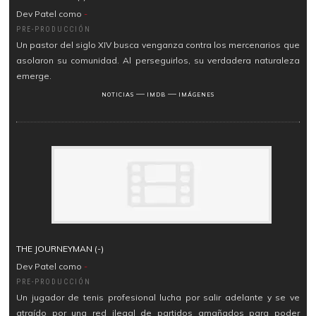
Dev Patel como
-
PRE-PRODUCCIÓN
Un pastor del siglo XIV busca venganza contra los mercenarios que
asolaron su comunidad. Al perseguirlos, su verdadera naturaleza
emerge.
―
―
NOTICIAS
IMDB
IMÁGENES
THE JOURNEYMAN (-)
Dev Patel como
-
PRE-PRODUCCIÓN
Un jugador de tenis profesional lucha por salir adelante y se ve
atraído por una red ilegal de partidos amañados para poder