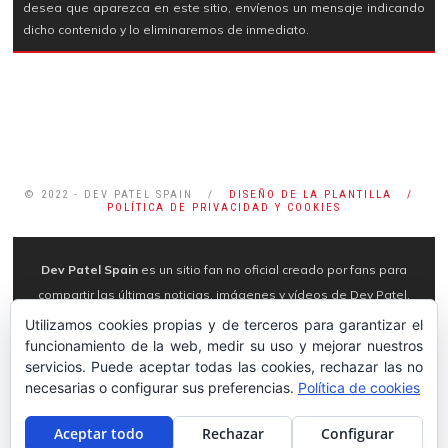
desea que aparezca en este sitio, envíenos un mensaje indicando
dicho contenido y lo eliminaremos de inmediato.
© 2022 - DEV PATEL SPAIN /
DISEÑO DE LA PLANTILLA /
POLÍTICA DE PRIVACIDAD Y COOKIES
Dev Patel Spain
es un sitio fan no oficial creado por fans para
compartir las últimas noticias, imágenes y vídeos de Dev Patel,
por lo que no tenemos ningún contacto con el actor, familia o
Utilizamos cookies propias y de terceros para garantizar el
representante. Todas las imágenes pertenecen a sus autores
funcionamiento de la web, medir su uso y mejorar nuestros
servicios. Puede aceptar todas las cookies, rechazar las no
originales y se utilizan con fines editoriales. Nunca se pretende
necesarias o configurar sus preferencias.
Política de cookies
infringir los derechos de autor. En esta página web NO
apoyamos el
stalkerazzi
, por lo que no haremos referencia ni
Aceptar todo
Rechazar
Configurar
publicaciones sobre ello.