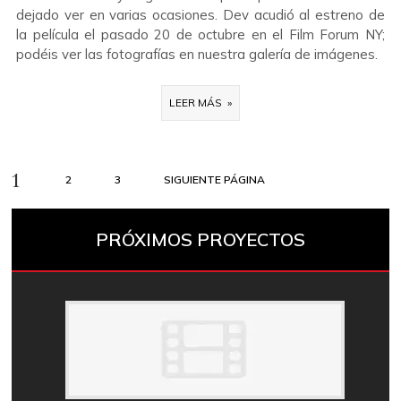
dejado ver en varias ocasiones. Dev acudió al estreno de
la película el pasado 20 de octubre en el Film Forum NY;
podéis ver las fotografías en nuestra galería de imágenes.
LEER MÁS »
Paginación
Página
PÁGINA
PÁGINA
1
2
3
SIGUIENTE PÁGINA
de
entradas
PRÓXIMOS PROYECTOS