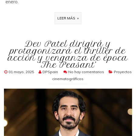
enero.
LEER MÁS »
Dev Patel dirigirá y
protagonizará el thriller de
acción y venganza de época
‘The Peasant’
01 mayo, 2025
DPSpain
No hay comentarios
Proyectos
cinematográficos