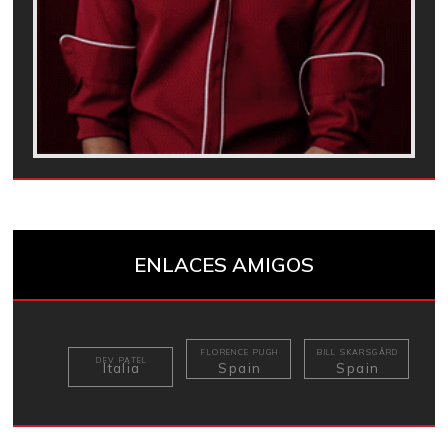
ENLACES AMIGOS
FLORENCE PUGH
BILL SKARSGÅRD
DEV PATEL
Italia
Spain
Spain