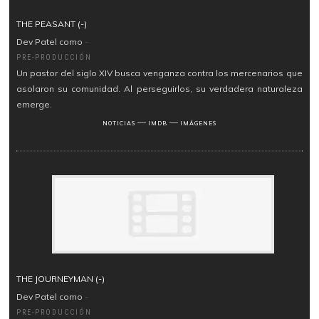
THE PEASANT (-)
Dev Patel como
-
PRE-PRODUCCIÓN
Un pastor del siglo XIV busca venganza contra los mercenarios que
asolaron su comunidad. Al perseguirlos, su verdadera naturaleza
emerge.
―
―
NOTICIAS
IMDB
IMÁGENES
THE JOURNEYMAN (-)
Dev Patel como
-
PRE-PRODUCCIÓN