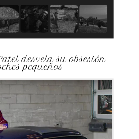
Patel desvela su obsesión
coches pequeños