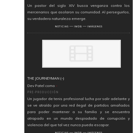
Un pastor del siglo XIV busca venganza contra los
mercenarios que asolaron su comunidad. Al perseguirlos,
su verdadera naturaleza emerge.
―
―
NOTICIAS
IMDB
IMÁGENES
THE JOURNEYMAN (-)
Dev Patel como
-
PRE-PRODUCCIÓN
Un jugador de tenis profesional lucha por salir adelante y
se ve atraído por una red ilegal de partidos amañados
para poder mantener a su familia y se encuentra
atrapado en un mundo despiadado de corrupción y
violencia del que tal vez nunca pueda escapar.
―
―
NOTICIAS
IMDB
IMÁGENES