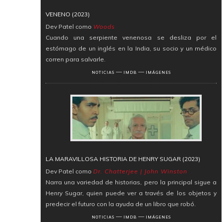
VENENO (2023)
Dev Patel como
Woods
Cuando una serpiente venenosa se desliza por el
estómago de un inglés en la India, su socio y un médico
corren para salvarle.
―
―
NOTICIAS
IMDB
IMÁGENES
LA MARAVILLOSA HISTORIA DE HENRY SUGAR (2023)
Dev Patel como
Dr. Chatterjee | John Winston
Narra una variedad de historias, pero la principal sigue a
Henry Sugar, quien puede ver a través de los objetos y
predecir el futuro con la ayuda de un libro que robó.
―
―
NOTICIAS
IMDB
IMÁGENES