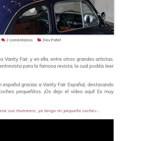
2 comentarios
Dev Patel
Vanity Fair, y en ella, entre otros grandes artistas,
ntrevista para la famosa revista, la cual podéis leer
n español gracias a Vanity Fair España), destacando
coches pequeñitos. ¡Os dejo el vídeo aquí! Es muy
.
iene sus Hummers, yo tengo mi pequeño coche»-