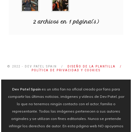
2 archivos en 1 página(s)
© 2022 - DEV PATEL SPAIN /
DISEÑO DE LA PLANTILLA /
POLÍTICA DE PRIVACIDAD Y COOKIES
Dev Patel Spain
es un sitio fan no oficial creado por fans para
compartir las últimas noticias, imágenes y vídeos de Dev Patel, por
lo que no tenemos ningún contacto con el actor, familia o
representante. Todas las imágenes pertenecen a sus autores
originales y se utilizan con fines editoriales. Nunca se pretende
infringir los derechos de autor. En esta página web NO apoyamos