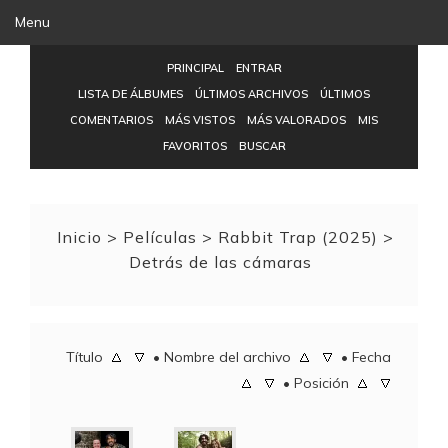
Menu
PRINCIPAL
ENTRAR
LISTA DE ÁLBUMES
ÚLTIMOS ARCHIVOS
ÚLTIMOS
COMENTARIOS
MÁS VISTOS
MÁS VALORADOS
MIS
FAVORITOS
BUSCAR
Inicio
>
Pelí­culas
>
Rabbit Trap (2025)
>
Detrás de las cámaras
Título
•
Nombre del archivo
•
Fecha
•
Posición