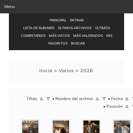
Menu
PRINCIPAL
ENTRAR
LISTA DE ÁLBUMES
ÚLTIMOS ARCHIVOS
ÚLTIMOS
COMENTARIOS
MÁS VISTOS
MÁS VALORADOS
MIS
FAVORITOS
BUSCAR
Inicio
>
Varios
>
2026
Título
•
Nombre del archivo
•
Fecha
•
Posición