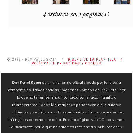
4 archivos en 1 página(s)
© 2022 - DEV PATEL SPAIN /
DISEÑO DE LA PLANTILLA /
POLÍTICA DE PRIVACIDAD Y COOKIES
Dev Patel Spain
es un sitio fan no oficial creado por fans para
compartir las últimas noticias, imágenes y vídeos de Dev Patel, por
lo que no tenemos ningún contacto con el actor, familia o
representante. Todas las imágenes pertenecen a sus autores
originales y se utilizan con fines editoriales. Nunca se pretende
infringir los derechos de autor. En esta página web NO apoyamos
el
stalkerazzi
, por lo que no haremos referencia ni publicaciones