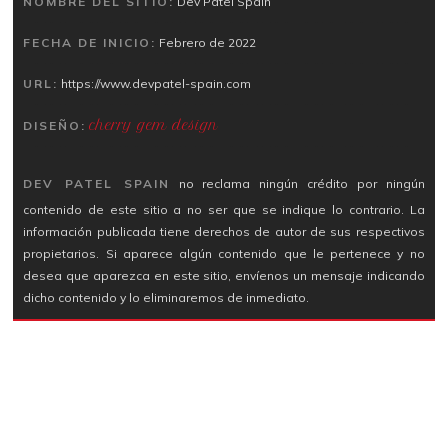
NOMBRE DEL SITIO:
Dev Patel Spain
FECHA DE INICIO:
Febrero de 2022
URL:
https://www.devpatel-spain.com
cherry gem design
DISEÑO:
DEV PATEL SPAIN
no reclama ningún crédito por ningún
contenido de este sitio a no ser que se indique lo contrario. La
información publicada tiene derechos de autor de sus respectivos
propietarios. Si aparece algún contenido que le pertenece y no
desea que aparezca en este sitio, envíenos un mensaje indicando
dicho contenido y lo eliminaremos de inmediato.