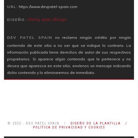
URL:
https://www.devpatel-spain.com
cherry gem design
DISEÑO:
DEV PATEL SPAIN
no reclama ningún crédito por ningún
contenido de este sitio a no ser que se indique lo contrario. La
información publicada tiene derechos de autor de sus respectivos
propietarios. Si aparece algún contenido que le pertenece y no
desea que aparezca en este sitio, envíenos un mensaje indicando
dicho contenido y lo eliminaremos de inmediato.
© 2022 - DEV PATEL SPAIN /
DISEÑO DE LA PLANTILLA /
POLÍTICA DE PRIVACIDAD Y COOKIES